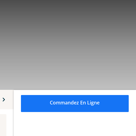
ns
Suggestions du chef
Soupes
Entrées froides
Commandez En Ligne