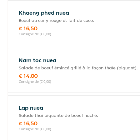
Khaeng phed nuea
Boeuf au curry rouge et lait de coco.
€ 16,50
Consigne de (€ 0,00)
Nam toc nuea
Salade de boeuf émincé grillé à la façon thaïe (piquant).
€ 14,00
Consigne de (€ 0,00)
Lap nuea
Salade thai piquante de boeuf haché.
€ 16,50
Consigne de (€ 0,00)