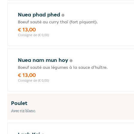
Nuea phad phed
Boeuf sauté au curry thaï (fort piquant).
€ 13,00
Consigne de (€ 0,00)
Nuea nam mun hoy
Boeuf sauté aux légumes à la sauce d'huître.
€ 13,00
Consigne de (€ 0,00)
Poulet
Avec riz blanc.